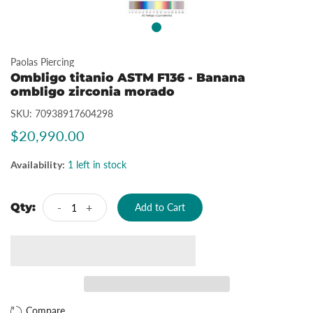
Paolas Piercing
Ombligo titanio ASTM F136 - Banana
ombligo zirconia morado
SKU:
70938917604298
$20,990.00
Availability:
1 left in stock
Qty:
-
+
Add to Cart