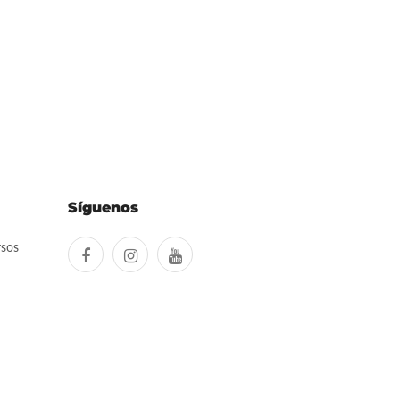
Síguenos
rsos