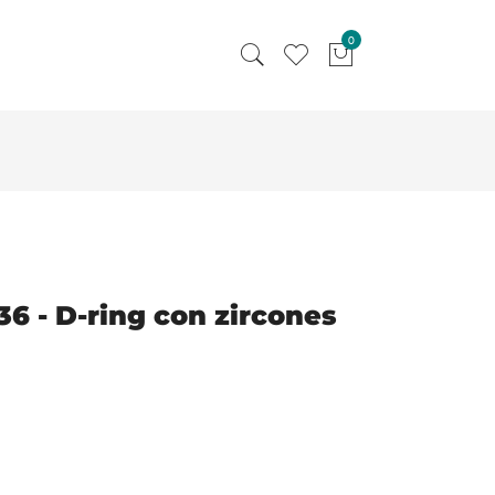
0
36 - D-ring con zircones