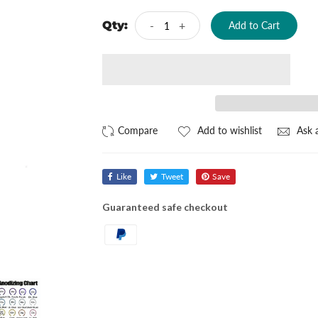
Qty:
-
+
Add to Cart
Add to wishlist
Ask a
Like
Tweet
Save
Guaranteed safe checkout