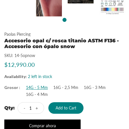
Paolas Piercing
Accesorio opal c/ rosca titanio ASTM F136 -
Accesorio con ópalo snow
SKU:
14-5opnow
$12,990.00
Availability:
2 left in stock
Grosor :
14G - 5 Mm
16G - 2,5 Mm
16G - 3 Mm
16G - 4 Mm
Qty:
-
+
Add to Cart
Comprar ahora