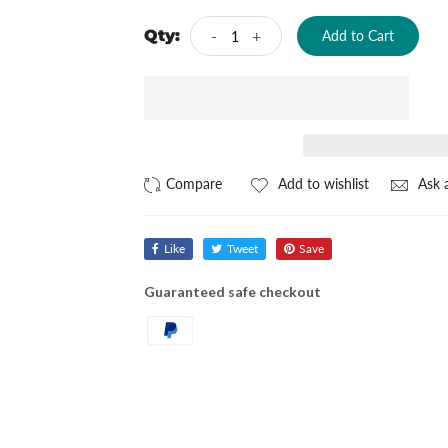
Qty:
-
+
Add to Cart
Add to wishlist
Ask a
Like
Tweet
Save
Guaranteed safe checkout