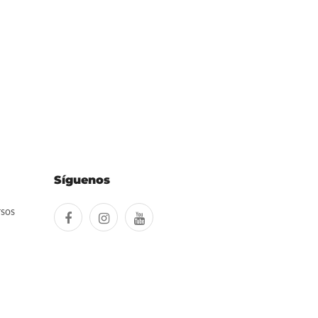
Síguenos
rsos